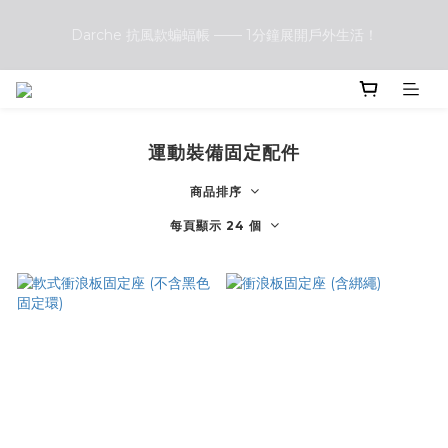
Darche 抗風款蝙蝠帳 —— 1分鐘展開戶外生活！
Darche 抗風款蝙蝠帳 —— 1分鐘展開戶外生活！
Front Runner vs. Darche 露營椅大評比：哪一款更符合你的戶
外需求？
運動裝備固定配件
Darche 抗風款蝙蝠帳 —— 1分鐘展開戶外生活！
商品排序
每頁顯示 24 個