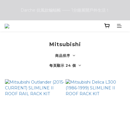
Darche 抗風款蝙蝠帳 —— 1分鐘展開戶外生活！
Darche 抗風款蝙蝠帳 —— 1分鐘展開戶外生活！
Front Runner vs. Darche 露營椅大評比：哪一款更符合你的戶
外需求？
Mitsubishi
Darche 抗風款蝙蝠帳 —— 1分鐘展開戶外生活！
商品排序
每頁顯示 24 個