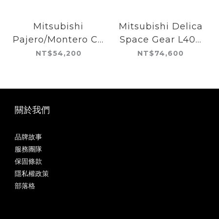
Mitsubishi
Mitsubishi Delica
Pajero/Montero CK
Space Gear L400
(3RD GEN) SWB
(1994-2007)
NT$54,200
NT$74,600
SLIMLINE II ROOF
SLIMLINE II ROOF
RACK KIT
RACK KIT
關於我們
品牌故事
服務團隊
保固條款
隱私權政策
部落格