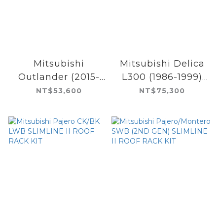
Mitsubishi
Mitsubishi Delica
Outlander (2015-
L300 (1986-1999)
CURRENT)
SLIMLINE II ROOF
NT$53,600
NT$75,300
SLIMLINE II ROOF
RACK KIT
RAIL RACK KIT