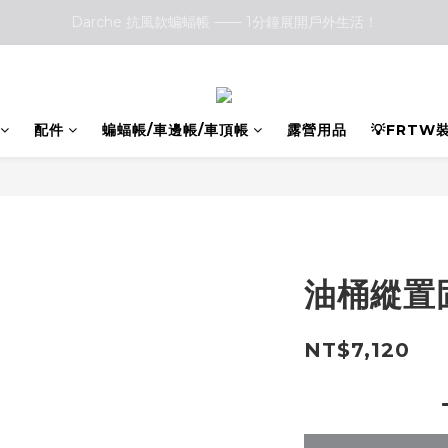
Darche 抗風款蝙蝠帳 —— 1分鐘展開戶外生活！
Darche 抗風款蝙蝠帳 —— 1分鐘展開戶外生活！
Front Runner vs. Darche 露營椅大評比：哪一款更符合你的戶外需求
Darche 抗風款蝙蝠帳 —— 1分鐘展開戶外生活！
配件
蝙蝠帳/車邊帳/車頂帳
露營用品
💡FRTW
油桶縱置固
NT$7,120