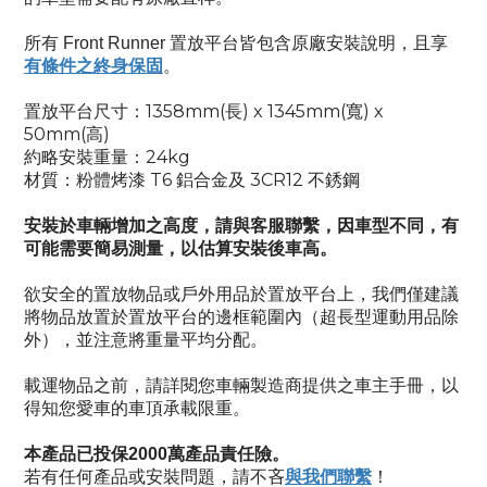
所有
Front Runner
置放平台皆包含原廠安裝說明，
且享
有條件之終身保固
。
1358mm(
) x 1345mm(
) x
置放平台尺寸：
長
寬
50mm(
)
高
24kg
約略安裝重量：
T6
3CR12
材質：粉體烤漆
鋁合金及
不銹鋼
安裝於車輛增加之高度，請與客服聯繫，因車型不同，有
可能需要簡易測量，以估算安裝後車高。
欲安全的置放物品或戶外用品於置放平台上，我們僅建議
將物品放置於置放平台的邊框範圍內（超長型運動用品除
外），並注意將重量平均分配。
載運物品之前，請詳閱您車輛製造商提供之車主手冊，以
得知您愛車的車頂承載限重。
本產品已投保
2000
萬產品責任險。
與我們聯繫
若有任何產品或安裝問題，
！
請不吝