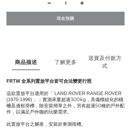
現在預購
送貨及付款方
商品描述
了解更多
式
FRTW
全系列置放平台皆可合法變更行照
這款置放平台適用於「
LAND ROVER RANGE ROVER
」
300kg
(1970-1996)
；實測承重超過
，具備模組化的橫
50
柵及邊框滑槽，除安裝簡單之外，另有超過
種的戶外配
件，以滿足戶外咖的玩樂需求。
此置放平台之腳座，安裝於車側雨槽。