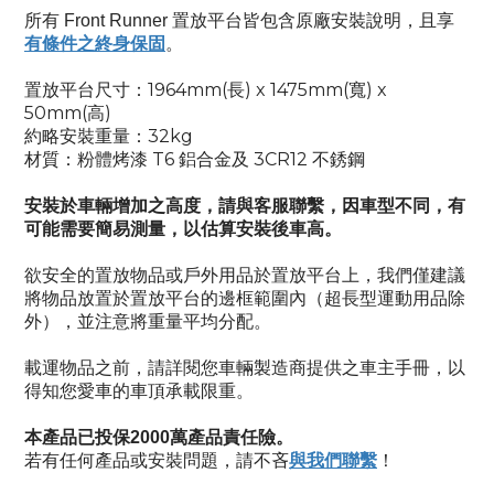
所有
Front Runner
置放平台皆包含原廠安裝說明，
且享
有條件之終身保固
。
1964mm(
) x 1475mm(
) x
置放平台尺寸：
長
寬
50mm(
)
高
32kg
約略安裝重量：
T6
3CR12
材質：粉體烤漆
鋁合金及
不銹鋼
安裝於車輛增加之高度，請與客服聯繫，因車型不同，有
可能需要簡易測量，以估算安裝後車高。
欲安全的置放物品或戶外用品於置放平台上，我們僅建議
將物品放置於置放平台的邊框範圍內（超長型運動用品除
外），並注意將重量平均分配。
載運物品之前，請詳閱您車輛製造商提供之車主手冊，以
得知您愛車的車頂承載限重。
本產品已投保
2000
萬產品責任險。
與我們聯繫
若有任何產品或安裝問題，
！
請不吝