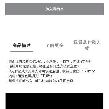
加入購物車
送貨及付款方
商品描述
了解更多
式
．市面上首款後掛式360度車尾帳，可自立，內建4支營柱
．環繞車尾完整包覆，搭配邊幕打造完整獨立空間
．8支伸縮式骨架單人即可快速展開，收納長度僅 1360mm
．內建4組雙色可調光LED燈條
．預留車頂帳出入口(防水拉鍊) 和梯子固定座