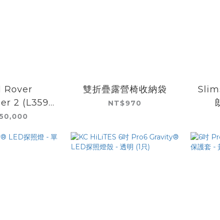
 Rover
雙折疊露營椅收納袋
Sli
er 2 (L359)
NT$970
7-2014)
50,000
E II ROOF
K KIT