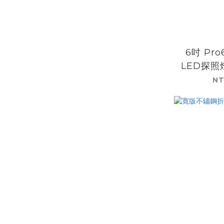
6吋 Pro6
LED探照
殼KC l
NT