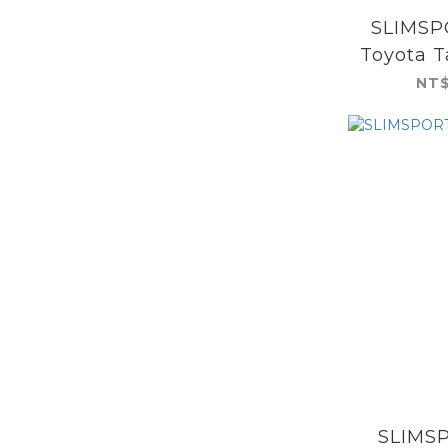
SLIMSP
Toyota 
燈
NT$
SLIMS